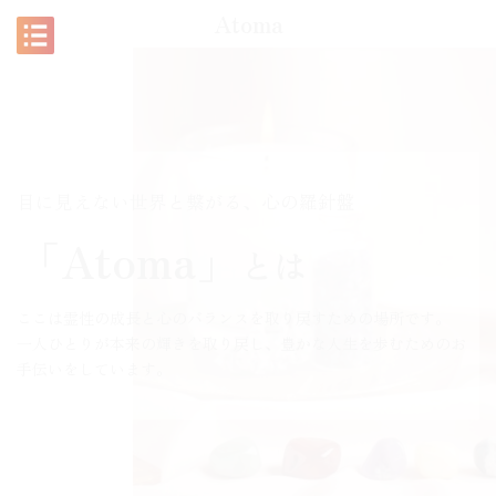
コ
ナ
Atoma
ン
ビ
テ
ゲ
ン
ー
ツ
シ
へ
ョ
ス
ン
キ
に
ッ
移
目に見えない世界と繋がる、心の羅針盤
プ
動
「Atoma」
とは
ここは霊性の成長と心のバランスを取り戻すための場所です。
一人ひとりが本来の輝きを取り戻し、豊かな人生を歩むためのお
手伝いをしています。