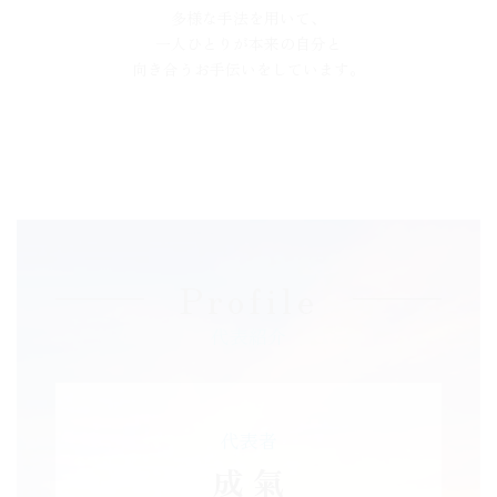
多様な手法を用いて、
一人ひとりが本来の自分と
向き合うお手伝いをしています。
現代社会では、忙しさの中で心のケアを忘れがちです。
私たちは、スピリチュアルな学びが
生活の質を向上させることを信じ、
皆様がより自由に、
心豊かに生きるためのサポートを行っています
Atomaでの学びや体験が、皆様の人生をより豊かにし、
Profile
心の安らぎと真の成長をもたらすことを
心より願っています。
代表紹介
どうぞよろしくお願いいたします。
Atoma代表
成氣
代表者
成 氣