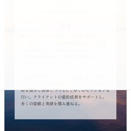
NARUKI
経 歴
物心がついた時には見えない世界と繋がりがあ
り、見えないモノと現実の境目がわからず戸惑
う幼少期を過ごし 20歳の頃からスピリチュアル
な世界に興味を持ち、心理学や東洋哲学、エネ
ルギーワークについて学ぶ。
20代から独自にスピリチュアルなスキルを磨
き、ヒーリングや霊視、チャネリングなどの技
術を独学で習得しつつ 1人で多くのセッションを
行い、クライアントの霊的成長をサポートし、
多くの信頼と実績を積み重ねる。
その後、独立して「Atoma」を設立。 スピリチ
ュアルな学びと癒しを提供する「霊性開発スク
ール」と個別鑑定を通じて、多くの方々のサポ